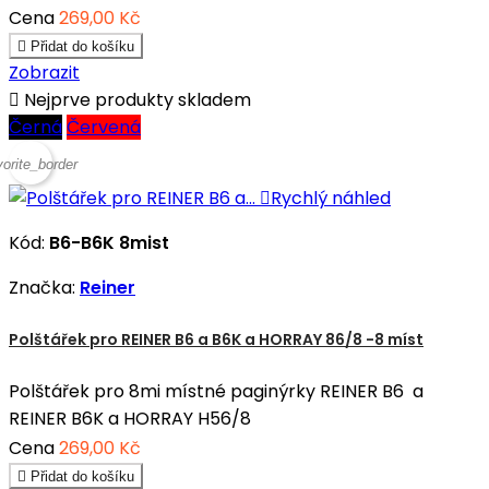
Cena
269,00 Kč

Přidat do košíku
Zobrazit

Nejprve produkty skladem
Černá
Červená
vorite_border

Rychlý náhled
Kód:
B6-B6K 8mist
Značka:
Reiner
Polštářek pro REINER B6 a B6K a HORRAY 86/8 -8 míst
Polštářek pro 8mi místné paginýrky REINER B6 a
REINER B6K a HORRAY H56/8
Cena
269,00 Kč

Přidat do košíku