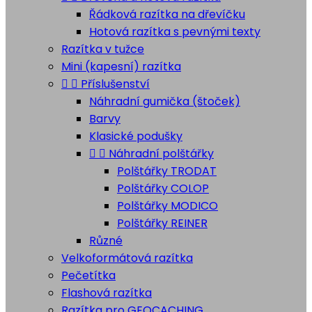
Řádková razítka na dřevíčku
Hotová razítka s pevnými texty
Razítka v tužce
Mini (kapesní) razítka


Příslušenství
Náhradní gumička (štoček)
Barvy
Klasické podušky


Náhradní polštářky
Polštářky TRODAT
Polštářky COLOP
Polštářky MODICO
Polštářky REINER
Různé
Velkoformátová razítka
Pečetítka
Flashová razítka
Razítka pro GEOCACHING