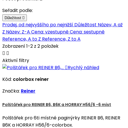
Seřadit podle:
Důležitost

Prodej, od nejvyššího po nejnižší
Důležitost
Název, A až
Z
Název: Z-A
Cena: vzestupně
Cena: sestupně
Reference, A to Z
Reference, Z to A
Zobrazení 1-2 z 2 položek


Aktivní filtry

Rychlý náhled
Kód:
colorbox reiner
Značka:
Reiner
Polštářek pro REINER B6, B6K a HORRAY H56/6 -6 míst
Polštářek pro 6ti místné paginýrky REINER B6, REINER
B6K a HORRAY H56/6-colorbox.