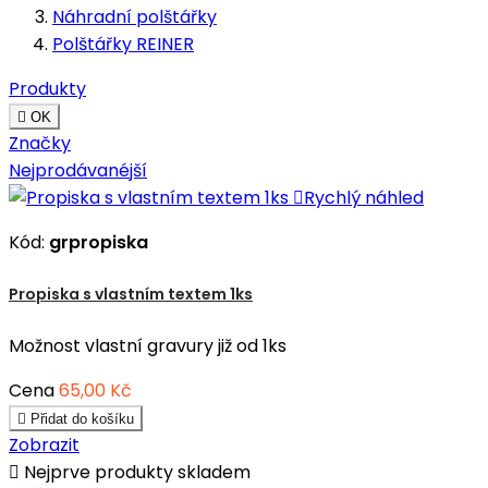
Náhradní polštářky
Polštářky REINER
Produkty

OK
Značky
Nejprodávanéjší

Rychlý náhled
Kód:
grpropiska
Propiska s vlastním textem 1ks
Možnost vlastní gravury již od 1ks
Cena
65,00 Kč

Přidat do košíku
Zobrazit

Nejprve produkty skladem