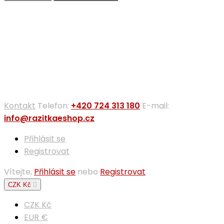
Přihlásit se
×
Musíte být přihlášen, abyste si mohli výrobky uložit do
svého seznamu přání.
Přihlásit se
Zrušit
Kontakt
Telefon:
+420 724 313 180
E-mail:
info@razitkaeshop.cz
Přihlásit se
Registrovat
Vítejte,
Přihlásit se
nebo
Registrovat
CZK Kč

CZK Kč
EUR €