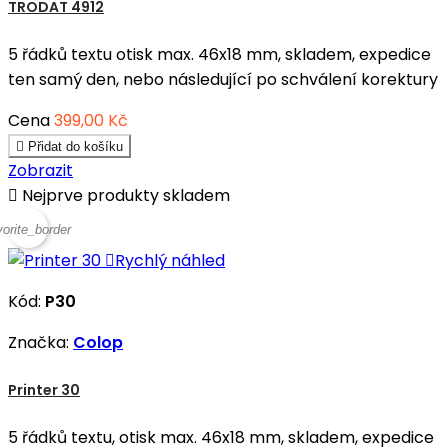
TRODAT 4912
5 řádků textu otisk max. 46x18 mm, skladem, expedice
ten samý den, nebo následující po schválení korektury
Cena
399,00 Kč

Přidat do košíku
Zobrazit

Nejprve produkty skladem
vorite_border

Rychlý náhled
Kód:
P30
Značka:
Colop
Printer 30
5 řádků textu, otisk max. 46x18 mm, skladem, expedice