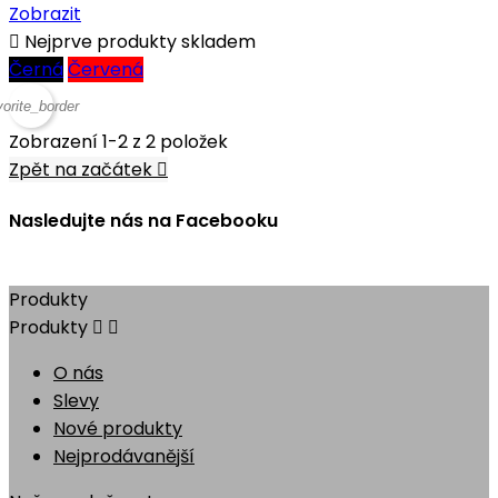
Zobrazit

Nejprve produkty skladem
Černá
Červená
vorite_border
Zobrazení 1-2 z 2 položek
Zpět na začátek

Nasledujte nás na Facebooku
Produkty
Produkty


O nás
Slevy
Nové produkty
Nejprodávanější