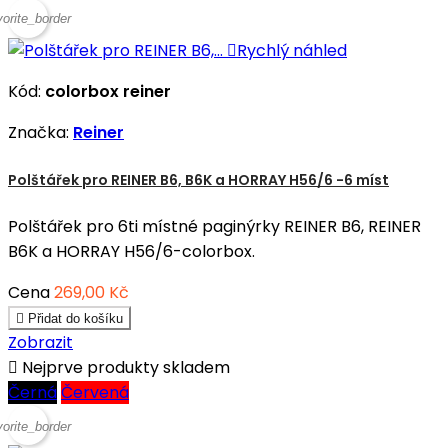
vorite_border

Rychlý náhled
Kód:
colorbox reiner
Značka:
Reiner
Polštářek pro REINER B6, B6K a HORRAY H56/6 -6 míst
Polštářek pro 6ti místné paginýrky REINER B6, REINER
B6K a HORRAY H56/6-colorbox.
Cena
269,00 Kč

Přidat do košíku
Zobrazit

Nejprve produkty skladem
Černá
Červená
vorite_border