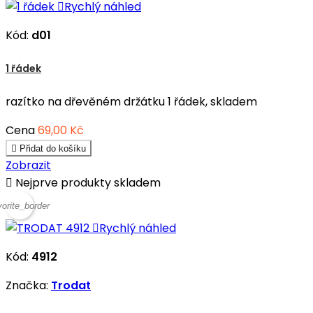

Rychlý náhled
Kód:
d01
1 řádek
razítko na dřevěném držátku 1 řádek, skladem
Cena
69,00 Kč

Přidat do košíku
Zobrazit

Nejprve produkty skladem
vorite_border

Rychlý náhled
Kód:
4912
Značka:
Trodat