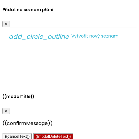
Přidat na seznam přání
×
add_circle_outline
Vytvořit nový seznam
Vytvořit seznam přání
×
Název seznamu přání
Zrušit
Vytvořit seznam přání
((modalTitle))
×
((confirmMessage))
((cancelText))
((modalDeleteText))