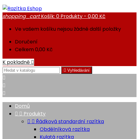
shopping_cart
Košík:
0
Produkty - 0,00 Kč
Ve vašem košíku nejsou žádné další položky
Doručení
Celkem
0,00 Kč
K pokladně


Vyhledávání



Domů


Produkty


Řádková standardní razítka
Obdélníková razítka
Kulatá razítka