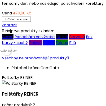
ten samý den, nebo následující po schválení korektury
Cena
470,00 Kč

Přidat do košíku
Zobrazit

Nejprve produkty skladem
Černá
Ponechám na výrobci
Černá
Červená
Bez
barvy - suchý
Fialová
Modrá
Zelená
Bílá
vorite_border
Všechny nejprodávanější produkty

Platební brána ComGate
Polštářky REINER
Polštářky REINER
Počet produktů: 2