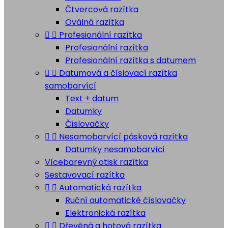
Čtvercová razítka
Oválná razítka


Profesionální razítka
Profesionální razítka
Profesionální razítka s datumem


Datumová a číslovací razítka
samobarvící
Text + datum
Datumky
Číslovačky


Nesamobarvící pásková razítka
Datumky nesamobarvíci
Vícebarevný otisk razítka
Sestavovací razítka


Automatická razítka
Ruční automatické číslovačky
Elektronická razítka


Dřevěná a hotová razítka