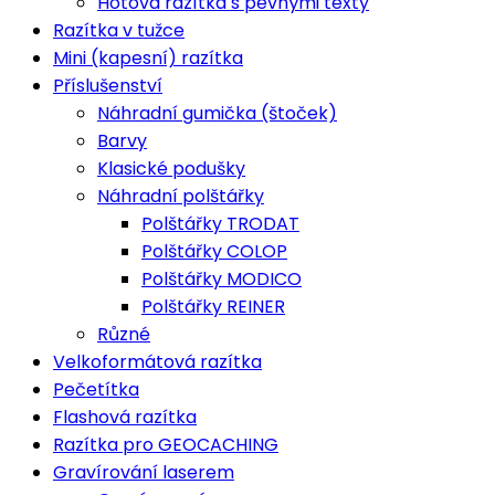
Hotová razítka s pevnými texty
Razítka v tužce
Mini (kapesní) razítka
Příslušenství
Náhradní gumička (štoček)
Barvy
Klasické podušky
Náhradní polštářky
Polštářky TRODAT
Polštářky COLOP
Polštářky MODICO
Polštářky REINER
Různé
Velkoformátová razítka
Pečetítka
Flashová razítka
Razítka pro GEOCACHING
Gravírování laserem