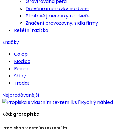
Gravírovaná pera
Dřevěné jmenovky na dveře
Plastové jmenovky na dveře
Značení provozovny, sídla firmy
Reliéfní razítka
Značky
Colop
Modico
Reiner
Shiny
Trodat
Nejprodávanéjší

Rychlý náhled
Kód:
grpropiska
Propiska s vlastním textem 1ks