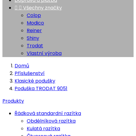
Doprava a platba


Všechny značky
Colop
Modico
Reiner
Shiny
Trodat
Vlastní výroba
Domů
Příslušenství
Klasické podušky
Poduška TRODAT 9051
Produkty
Řádková standardní razítka
Obdélníková razítka
Kulatá razítka