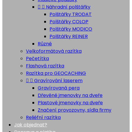


Náhradní polštářky
Polštářky TRODAT
Polštářky COLOP
Polštářky MODICO
Polštářky REINER
Různé
Velkoformátová razítka
Pečetítka
Flashová razítka
Razítka pro GEOCACHING


Gravírování laserem
Gravírovaná pera
Dřevěné jmenovky na dveře
Plastové jmenovky na dveře
Značení provozovny, sídla firmy
Reliéfní razítka
Jak objednat?