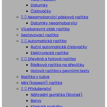
Datumky
Číslovačky


Nesamobarvící pásková razítka
Datumky nesamobarvíci
Vícebarevný otisk razítka
Sestavovací razítka


Automatická razítka
Ruční automatické číslovačky
Elektronická razítka


Dřevěná a hotová razítka
Řádková razítka na dřevíčku
Hotová razítka s pevnými texty
Razítka v tužce
Mini (kapesní) razítka


Příslušenství
Náhradní gumička (štoček)
Barvy
Klasické podušky