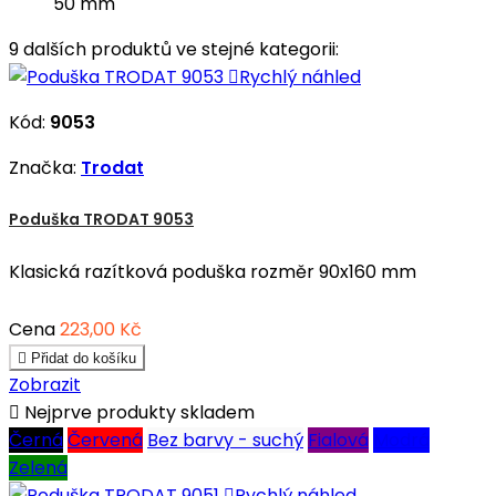
50 mm
9 dalších produktů ve stejné kategorii:

Rychlý náhled
Kód:
9053
Značka:
Trodat
Poduška TRODAT 9053
Klasická razítková poduška rozměr 90x160 mm
Cena
223,00 Kč

Přidat do košíku
Zobrazit

Nejprve produkty skladem
Černá
Červená
Bez barvy - suchý
Fialová
Modrá
Zelená

Rychlý náhled