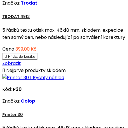
Značka:
Trodat
TRODAT 4912
5 řádků textu otisk max. 46x18 mm, skladem, expedice
ten samý den, nebo následující po schválení korektury
Cena
399,00 Kč

Přidat do košíku
Zobrazit

Nejprve produkty skladem

Rychlý náhled
Kód:
P30
Značka:
Colop
Printer 30
5 řádků textu, otisk max. 46x18 mm, skladem, expedice