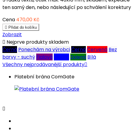
ten samý den, nebo následující po schválení korektury
Cena
470,00 Kč

Přidat do košíku
Zobrazit

Nejprve produkty skladem
Černá
Ponechám na výrobci
Černá
Červená
Bez
barvy - suchý
Fialová
Modrá
Zelená
Bílá
Všechny nejprodávanější produkty

Platební brána ComGate
