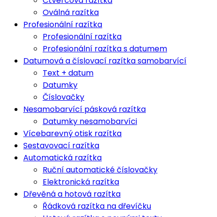
Čtvercová razítka
Oválná razítka
Profesionální razítka
Profesionální razítka
Profesionální razítka s datumem
Datumová a číslovací razítka samobarvící
Text + datum
Datumky
Číslovačky
Nesamobarvící pásková razítka
Datumky nesamobarvíci
Vícebarevný otisk razítka
Sestavovací razítka
Automatická razítka
Ruční automatické číslovačky
Elektronická razítka
Dřevěná a hotová razítka
Řádková razítka na dřevíčku