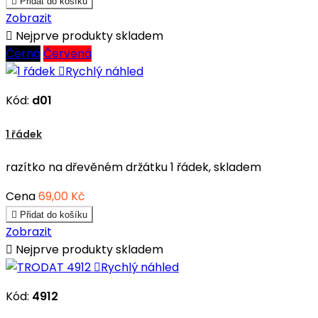

Přidat do košíku
Zobrazit

Nejprve produkty skladem
Černá
Červená

Rychlý náhled
Kód:
d01
1 řádek
razítko na dřevěném držátku 1 řádek, skladem
Cena
69,00 Kč

Přidat do košíku
Zobrazit

Nejprve produkty skladem

Rychlý náhled
Kód:
4912