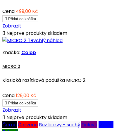
Cena
499,00 Kč

Přidat do košíku
Zobrazit

Nejprve produkty skladem

Rychlý náhled
Značka:
Colop
MICRO 2
Klasická razítková poduška MICRO 2
Cena
129,00 Kč

Přidat do košíku
Zobrazit

Nejprve produkty skladem
Černá
Červená
Bez barvy - suchý
Fialová
Modrá