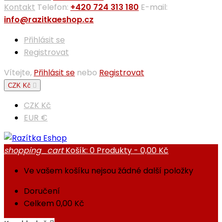
Kontakt
Telefon:
+420 724 313 180
E-mail:
info@razitkaeshop.cz
Přihlásit se
Registrovat
Vítejte,
Přihlásit se
nebo
Registrovat
CZK Kč

CZK Kč
EUR €
shopping_cart
Košík:
0
Produkty - 0,00 Kč
Ve vašem košíku nejsou žádné další položky
Doručení
Celkem
0,00 Kč