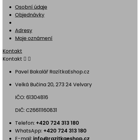
Osobní údaje
Objednávky
Adresy
Moje oznámení
Kontakt
Kontakt


Pavel Bakalář RazítkaEshop.cz
Velká Bučina 20, 273 24 Velvary
IČO: 61304816
DIČ: CZ6611160831
Telefon:
+420 724 313 180
WhatsApp:
+420 724 313 180
E-mail:
info@razitkaeshop.cz