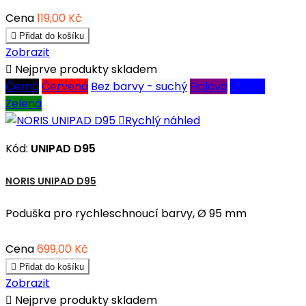
Cena
119,00 Kč

Přidat do košíku
Zobrazit

Nejprve produkty skladem
Černá
Červená
Bez barvy - suchý
Fialová
Modrá
Zelená

Rychlý náhled
Kód:
UNIPAD D95
NORIS UNIPAD D95
Poduška pro rychleschnoucí barvy, Ø 95 mm
Cena
699,00 Kč

Přidat do košíku
Zobrazit

Nejprve produkty skladem