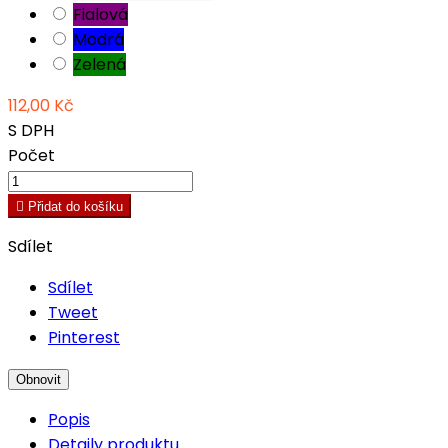
Fialová
Modrá
Zelená
112,00 Kč
S DPH
Počet

Přidat do košíku
Sdílet
Sdílet
Tweet
Pinterest
Popis
Detaily produktu