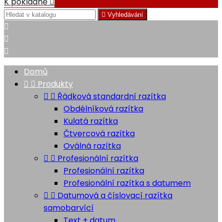
K pokladně


Vyhledávání



Domů


Produkty


Řádková standardní razítka
Obdélníková razítka
Kulatá razítka
Čtvercová razítka
Oválná razítka


Profesionální razítka
Profesionální razítka
Profesionální razítka s datumem


Datumová a číslovací razítka
samobarvící
Text + datum