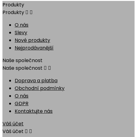
Produkty
Produkty


O nás
Slevy
Nové produkty
Nejprodávanější
Naše společnost
Naše společnost


Doprava a platba
Obchodní podmínky
O nás
GDPR
Kontaktujte nás
Váš účet
Váš účet

