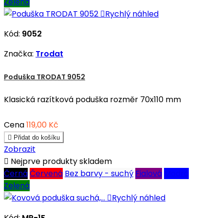
Zelená

Rychlý náhled
Kód:
9052
Značka:
Trodat
Poduška TRODAT 9052
Klasická razítková poduška rozměr 70x110 mm
Cena
119,00 Kč

Přidat do košíku
Zobrazit

Nejprve produkty skladem
Černá
Červená
Bez barvy - suchý
Fialová
Modrá
Zelená

Rychlý náhled
Kód:
MP-1F