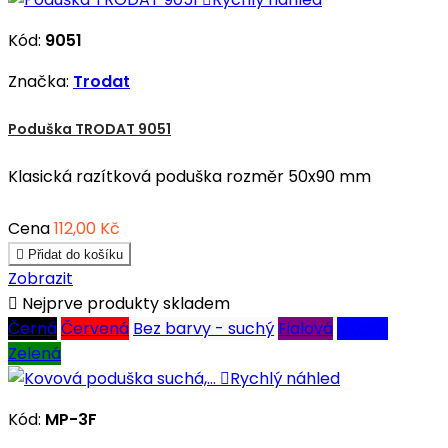
Kód:
9051
Značka:
Trodat
Poduška TRODAT 9051
Klasická razítková poduška rozměr 50x90 mm
Cena
112,00 Kč

Přidat do košíku
Zobrazit

Nejprve produkty skladem
Černá
Červená
Bez barvy - suchý
Fialová
Modrá
Zelená

Rychlý náhled
Kód:
MP-3F