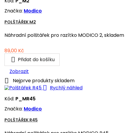
Kód:
P_M2
Značka:
Modico
POLŠTÁŘEK M2
Náhradní polštářek pro razítko MODICO 2, skladem
Cena
89,00 Kč

Přidat do košíku
Zobrazit

Nejprve produkty skladem

Rychlý náhled
Kód:
P_MR45
Značka:
Modico
POLŠTÁŘEK R45