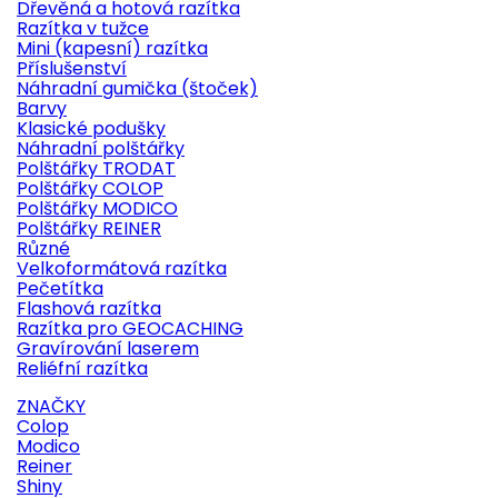
Dřevěná a hotová razítka
Razítka v tužce
Mini (kapesní) razítka
Příslušenství
Náhradní gumička (štoček)
Barvy
Klasické podušky
Náhradní polštářky
Polštářky TRODAT
Polštářky COLOP
Polštářky MODICO
Polštářky REINER
Různé
Velkoformátová razítka
Pečetítka
Flashová razítka
Razítka pro GEOCACHING
Gravírování laserem
Reliéfní razítka
ZNAČKY
Colop
Modico
Reiner
Shiny