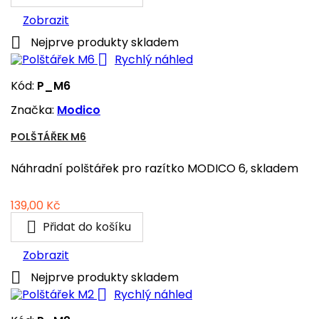
Zobrazit

Nejprve produkty skladem

Rychlý náhled
Kód:
P_M6
Značka:
Modico
POLŠTÁŘEK M6
Náhradní polštářek pro razítko MODICO 6, skladem
Cena
139,00 Kč

Přidat do košíku
Zobrazit

Nejprve produkty skladem

Rychlý náhled