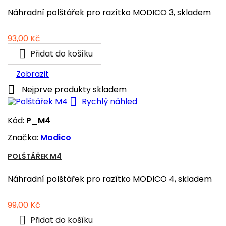
Náhradní polštářek pro razítko MODICO 3, skladem
Cena
93,00 Kč

Přidat do košíku
Zobrazit

Nejprve produkty skladem

Rychlý náhled
Kód:
P_M4
Značka:
Modico
POLŠTÁŘEK M4
Náhradní polštářek pro razítko MODICO 4, skladem
Cena
99,00 Kč

Přidat do košíku