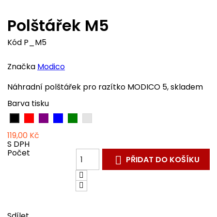
Polštářek M5
Kód
P_M5
Značka
Modico
Náhradní polštářek pro razítko MODICO 5, skladem
Barva tisku
Červená
Fialová
Modrá
Zelená
UV
Černá
barva
119,00 Kč
S DPH
Počet
PŘIDAT DO KOŠÍKU

Sdílet