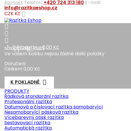
Kontakt
Telefon:
+420 724 313 180
E-mail:
info@razitkaeshop.cz

CZK Kč



shopping_cart
0
Produkty - 0,00 Kč
Ve vašem košíku nejsou žádné další položky
Doručení
Celkem
0,00 Kč

K POKLADNĚ
PRODUKTY
Řádková standardní razítka
Profesionální razítka
Datumová a číslovací razítka samobarvící
Nesamobarvící pásková razítka
Vícebarevný otisk razítka
Sestavovací razítka
Automatická razítka